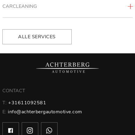
CARCLEANING
ALLE SERVICES
CONTACT
T:
+31611092581
E:
info@achterbergautomotive.com